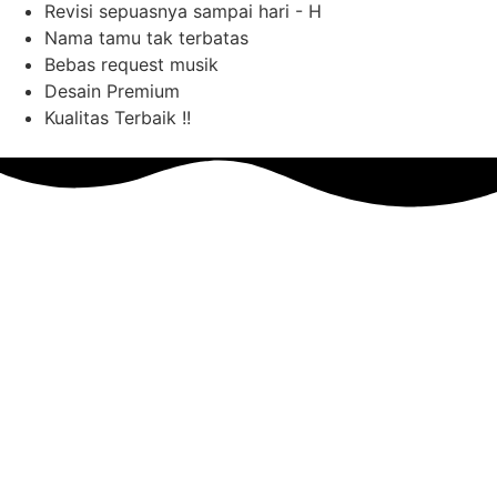
Revisi sepuasnya sampai hari - H
Nama tamu tak terbatas
Bebas request musik
Desain Premium
Kualitas Terbaik !!
Pilihan
Tema
Spesial Foto
Spesial Tanpa Foto
Minimalist Luxury Foto