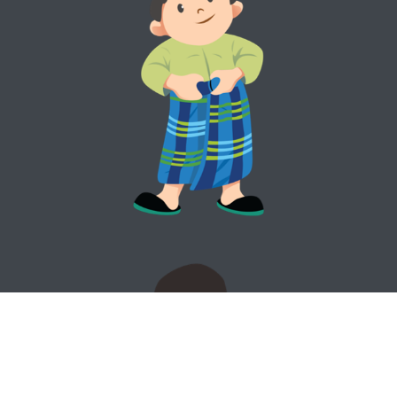
TASYAKURAN KHITAN
Abdiel Justin Al Gilbert
MINGGU || 29 MARET 2026
0
0
0
0
Hari
Jam
Menit
Detik