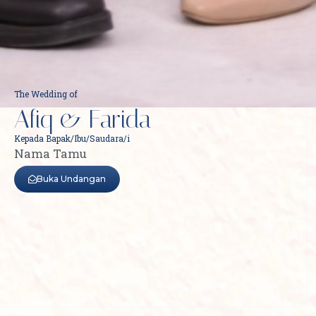
The Wedding of
Afiq & Farida
Kepada Bapak/Ibu/Saudara/i
Nama Tamu
Buka Undangan
10
Comments
5
3
Hadir
Tidak Hadir