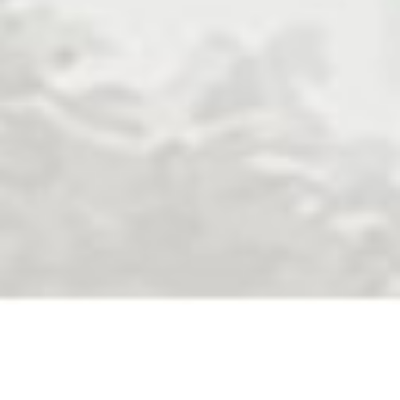
(Qs. Ar. Rum (30) : 21)