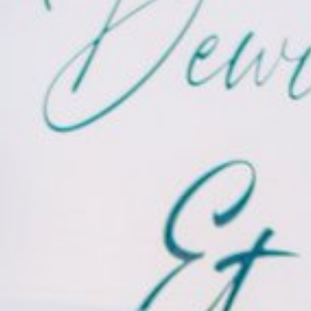
Agung Wahyudi, A.Md.P
Putra Pertama dari
Bapak Yadi Sutomo (Alm.) & Ibu Fitriyah
&