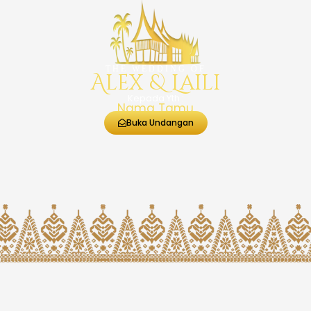
THE WEDDING OF
Alex & Laili
Kepada Yth :
Nama Tamu
Buka Undangan
THE WEDDING OF
Alex & Laili
MINGGU, 07 JUNI 2026