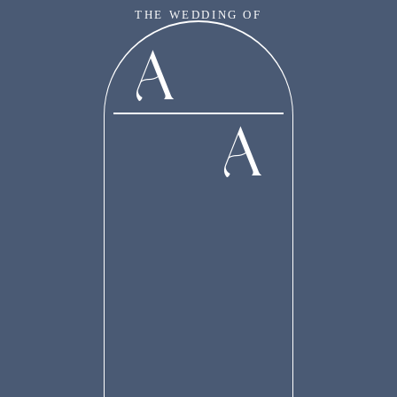
THE WEDDING OF
A
A & A
A
“Dan diantara tanda-tanda kekuasaanNya ialah Dia menciptakan untukmu
pasangan-pasangan dari jenismu sendiri, supaya kamu cenderung dan merasa
tenteram kepadanya, dan dijadikanNya diantaramu rasa kasih dan sayang.
Sesungguhnya pada yang demikian itu benar-benar terdapat tanda-tanda bagi
kaum yang berpikir.”
(Qs. Ar. Rum (30) : 21)
Our Special Day
Tanpa mengurangi rasa hormat, kami mengundang Bapak/Ibu/Saudara/i serta
kerabat sekalian untuk menghadiri acara pernikahan kami: