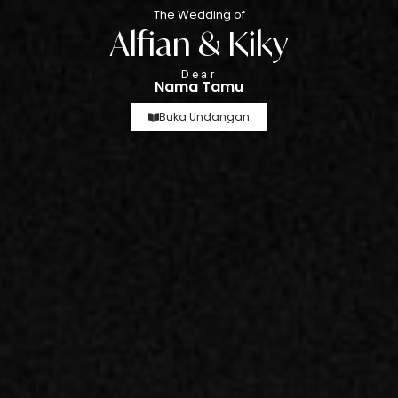
The Wedding of
The Wedding Of
Alfian & Kiky
Alfian & Kiky
02. 04. 26
Dear
Nama Tamu
Buka Undangan
“Dan segala sesuatu Kami ciptakan berpasang-
pasangan agar kamu mengingat
(kebesaran Allah).”
QS. Az-Zariyat: 49