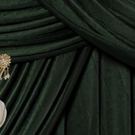
Tanpa mengurangi rasa hormat, kami mengundang
Bapak/Ibu/Saudara/i serta kerabat sekalian untuk
menghadiri acara pernikahan kami:
Nur Amelia Putri
Putri Terakhir dari
Bapak M. Soleh (Alm) & Ibu Nurjanah
&