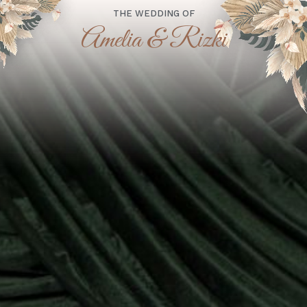
THE WEDDING OF
Amelia & Rizki
“Dan di antara tanda-tanda (kebesaran)-Nya ialah
Dia menciptakan pasangan-pasangan untukmu dari
jenismu sendiri, agar kamu cenderung dan merasa
tenteram kepadanya, dan Dia menjadikan di
antaramu rasa kasih dan sayang. Sesungguhnya
pada yang demikian itu benar-benar terdapat
tanda-tanda (kebesaran Allah) bagi kaum yang
berpikir.”
(Qs. Ar-Rum : 21)
Assalamu'alaikum Wr. Wb.