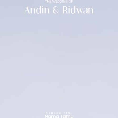
THE WEDDING OF
THE WEDDING OF
Andin & Ridwan
A | R
0
0
0
0
Hari
Jam
Menit
Detik
Kepada Yth.
Nama Tamu