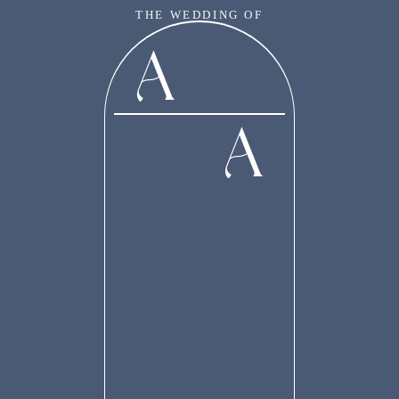
THE WEDDING OF
A
A & A
A
“Dan diantara tanda-tanda kekuasaanNya ialah Dia menciptakan untukmu
pasangan-pasangan dari jenismu sendiri, supaya kamu cenderung dan merasa
tenteram kepadanya, dan dijadikanNya diantaramu rasa kasih dan sayang.
Sesungguhnya pada yang demikian itu benar-benar terdapat tanda-tanda bagi
kaum yang berpikir.”
(Qs. Ar. Rum (30) : 21)
Our Special Day
Tanpa mengurangi rasa hormat, kami mengundang Bapak/Ibu/Saudara/i serta
kerabat sekalian untuk menghadiri acara pernikahan kami: