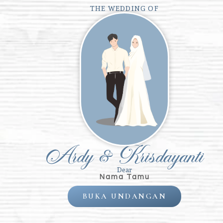
THE WEDDING OF
THE WEDDING OF
Ardy & Krisdayanti
“Dan di an
pasang
cenderung 
antaramu r
benar-benar 
Ardy & Krisdayanti
Dear
Nama Tamu
BUKA UNDANGAN