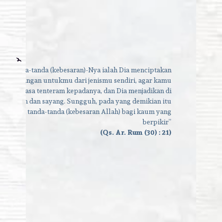
tara tanda-tanda (kebesaran)-Nya ialah Dia menciptakan
an-pasangan untukmu dari jenismu sendiri, agar kamu
dan merasa tenteram kepadanya, dan Dia menjadikan di
asa kasih dan sayang. Sungguh, pada yang demikian itu
terdapat tanda-tanda (kebesaran Allah) bagi kaum yang
berpikir”
(Qs. Ar. Rum (30) : 21)