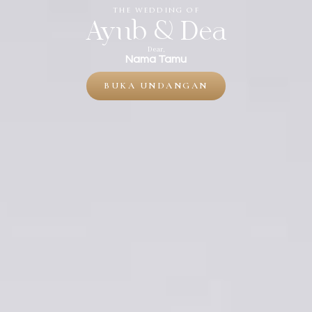
the wedding of
Ayub & Dea
Dear,
Nama Tamu
BUKA UNDANGAN