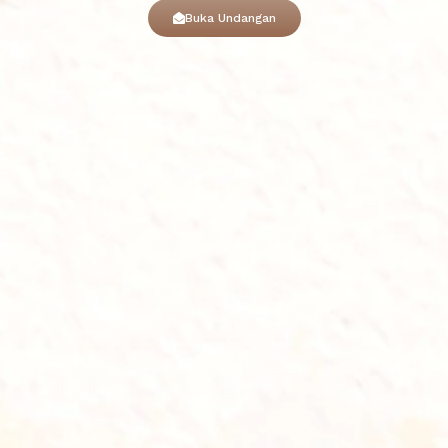
Buka Undangan