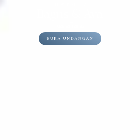
the wedding of
Bagus & Aya
Dear,
Nama Tamu
BUKA UNDANGAN