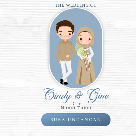
THE WEDDING OF
THE WEDDING OF
Cindy & Gino
“Dan di an
pasang
cenderung 
antaramu r
benar-benar 
Cindy & Gino
Dear
Nama Tamu
BUKA UNDANGAN