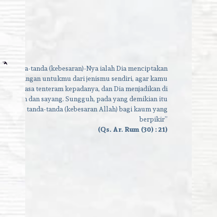
tara tanda-tanda (kebesaran)-Nya ialah Dia menciptakan
an-pasangan untukmu dari jenismu sendiri, agar kamu
dan merasa tenteram kepadanya, dan Dia menjadikan di
asa kasih dan sayang. Sungguh, pada yang demikian itu
terdapat tanda-tanda (kebesaran Allah) bagi kaum yang
berpikir”
(Qs. Ar. Rum (30) : 21)