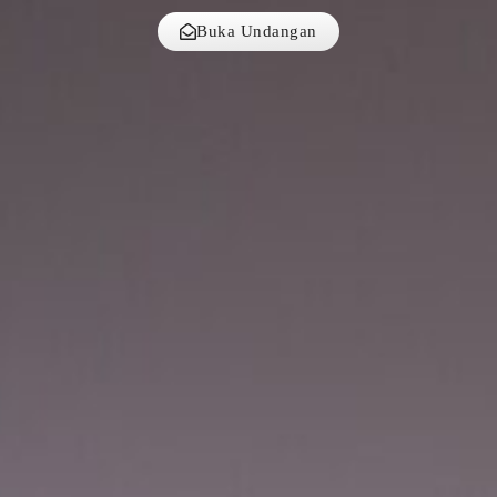
Buka Undangan
Tanpa mengurangi rasa hormat, kami mengundang
Bapak/Ibu/Saudara/i serta kerabat sekalian untuk
menghadiri acara pernikahan kami:
Dena Sukmawati