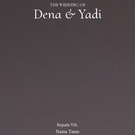
THE WEDDING OF
Dena & Yadi
“Dan di antara tanda-tanda (kebesaran)-Nya ialah Dia
menciptakan pasangan-pasangan untukmu dari jenismu sendiri,
agar kamu cenderung dan merasa tenteram kepadanya, dan Dia
menjadikan di antaramu
rasa kasih dan sayang.”
QS Ar-Rum 21
Kepada Yth,
Nama Tamu