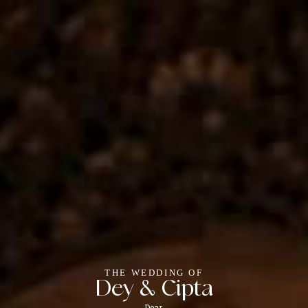
N & C
“Dan diantara tanda-tanda kekuasaanNya ialah Dia menciptakan untukmu
pasangan-pasangan dari jenismu sendiri, supaya kamu cenderung dan merasa
tenteram kepadanya, dan dijadikanNya diantaramu rasa kasih dan sayang.
Sesungguhnya pada yang demikian itu benar-benar terdapat tanda-tanda bagi
kaum yang berpikir.”
(Qs. Ar. Rum (30) : 21)
Our Special Day
THE WEDDING OF
Tanpa mengurangi rasa hormat, kami mengundang Bapak/Ibu/Saudara/i serta
Dey & Cipta
kerabat sekalian untuk menghadiri acara pernikahan kami:
Dear,