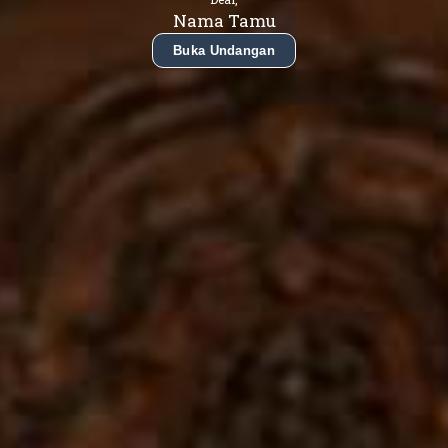
Nama Tamu
Buka Undangan
Dea Sulistiya
Putri Bungsu dari Bapak Usep Dani (Kai)
& Ibu Dewi Rosidah