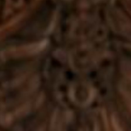
0
0
0
0
Hari
Jam
Menit
Detik