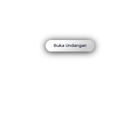
THE WEDDING OF
Diana & Gema
Dear,
Nama Tamu
Buka Undangan