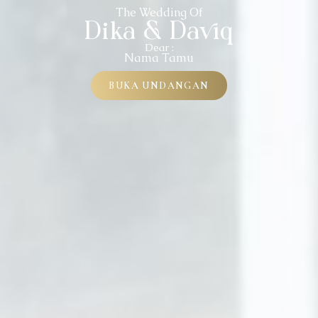
The Wedding Of
Dika & Daviq
Dear :
Nama Tamu
BUKA UNDANGAN