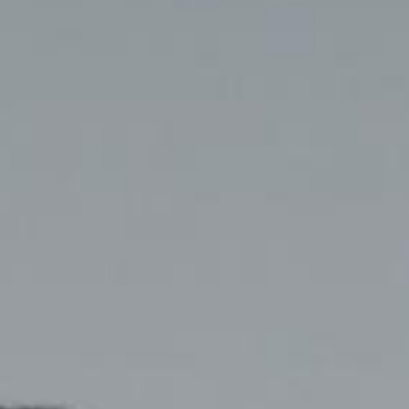
Putri Pertama dari Bapak Syahrizal
& Ibu Almh. Ibu Santi Nurcahyani
&