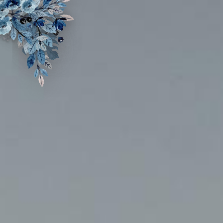
Assalamu'alaikum Wr. Wb
Tanpa mengurangi rasa hormat, kami mengundang
Bapak/Ibu/Saudara/i serta kerabat sekalian untuk menghadiri acara
pernikahan kami.
Nurcahdika Andina