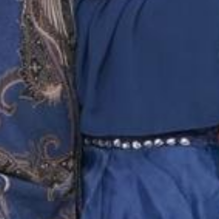
1786420864
SETIAWAN
Copy
133301001914535
NURCAHDIKA ANDINA
Copy