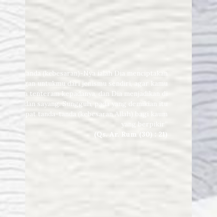
a tanda-tanda (kebesaran)-Nya ialah Dia menciptakan
-pasangan untukmu dari jenismu sendiri, agar kamu
 merasa tenteram kepadanya, dan Dia menjadikan di
a kasih dan sayang. Sungguh, pada yang demikian itu
r terdapat tanda-tanda (kebesaran Allah) bagi kaum
yang berpikir”
(Qs. Ar. Rum (30) : 21)