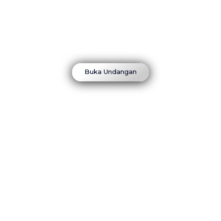
THE WEDDING OF
Eka & Agil
Dear,
Nama Tamu
Buka Undangan