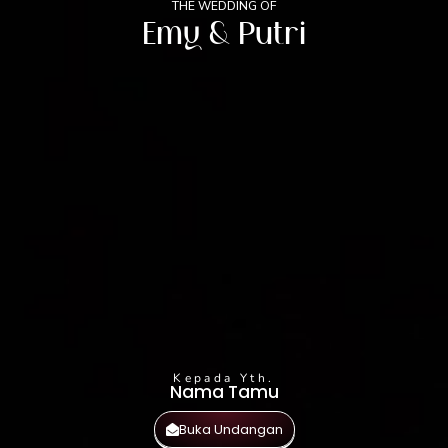
THE WEDDING OF
THE WEDDING OF
Emy & Putri
E | P
0
0
0
0
Hari
Jam
Menit
Detik
Kepada Yth.
Nama Tamu
Buka Undangan