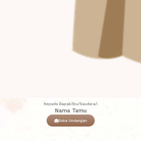
Kepada Bapak/Ibu/Saudara/i
Nama Tamu
Buka Undangan