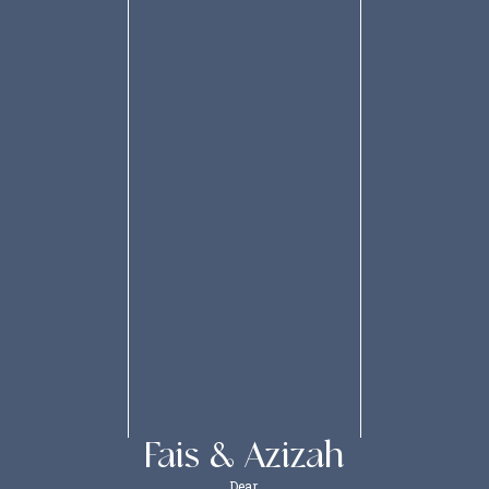
0
0
0
0
Hari
Jam
Menit
Detik
Fais & Azizah
Dear,