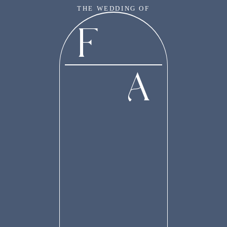
THE WEDDING OF
F
F & A
A
“Dan diantara tanda-tanda kekuasaanNya ialah Dia menciptakan untukmu
pasangan-pasangan dari jenismu sendiri, supaya kamu cenderung dan merasa
tenteram kepadanya, dan dijadikanNya diantaramu rasa kasih dan sayang.
Sesungguhnya pada yang demikian itu benar-benar terdapat tanda-tanda bagi
kaum yang berpikir.”
(Qs. Ar. Rum (30) : 21)
Our Special Day
Tanpa mengurangi rasa hormat, kami mengundang Bapak/Ibu/Saudara/i serta
kerabat sekalian untuk menghadiri acara pernikahan kami: