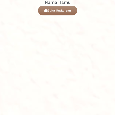
Nama Tamu
Buka Undangan