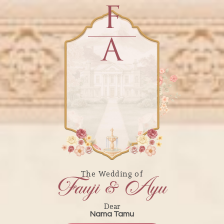
F
A
The Wedding of
Fauji & Ayu
Dear
Nama Tamu