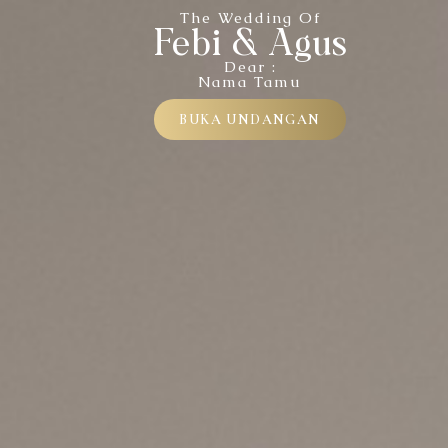
THE WEDDING OF
Febi & Agus
The Wedding Of
Febi & Agus
11. 04. 2026
Dear :
Nama Tamu
BUKA UNDANGAN