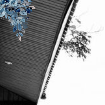
Assalamu'alaikum Wr. Wb
Tanpa mengurangi rasa hormat, kami mengundang
Bapak/Ibu/Saudara/i serta kerabat sekalian untuk menghadiri
acara pernikahan kami.