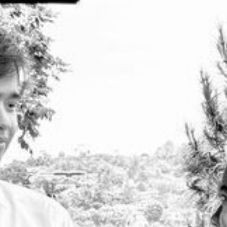
Muhammad Ferdiansyah
Putra Kedua dari Bapak Marhali
& Ibu Parida Rasani
&
Resti Ayuning Tyas