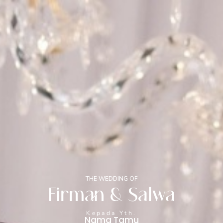
THE WEDDING OF
F | S
0
0
0
0
Hari
Jam
Menit
Detik
THE WEDDING OF
Firman & Salwa
Kepada Yth.
Nama Tamu