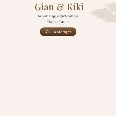
Gian & Kiki
Kepada Bapak/Ibu/Saudara/i
Nama Tamu
Buka Undangan