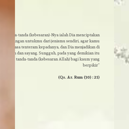
tara tanda-tanda (kebesaran)-Nya ialah Dia menciptakan
an-pasangan untukmu dari jenismu sendiri, agar kamu
dan merasa tenteram kepadanya, dan Dia menjadikan di
asa kasih dan sayang. Sungguh, pada yang demikian itu
terdapat tanda-tanda (kebesaran Allah) bagi kaum yang
berpikir”
(Qs. Ar. Rum (30) : 21)