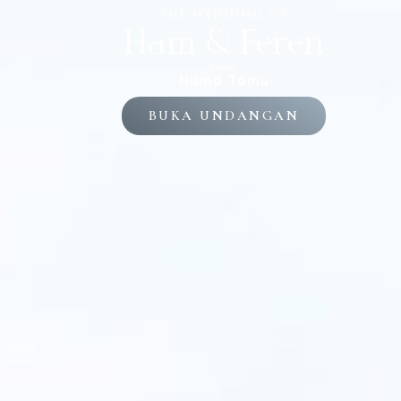
the wedding of
Ham & Feren
THE WEDDING OF
Dear,
Ham & Feren
Nama Tamu
BUKA UNDANGAN
“Sebab it
bersatu 
daging.
Karen