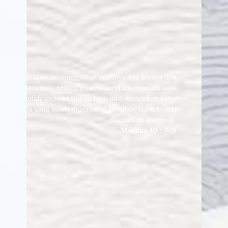
u laki-laki akan meninggalkan ayahnya dan ibunya dan
dengan isterinya, sehingga keduanya itu menjadi satu
 Demikianlah mereka bukan lagu dua, melainkan satu.
a itu, apa yang telah dipersatukan Allah, tidak boleh
diceraikan manusia.”
Markus 10 : 7-9