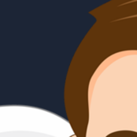
&
Mupasir
Putra Kelima dari Bapak Sanusi
& Ibu Mujenah