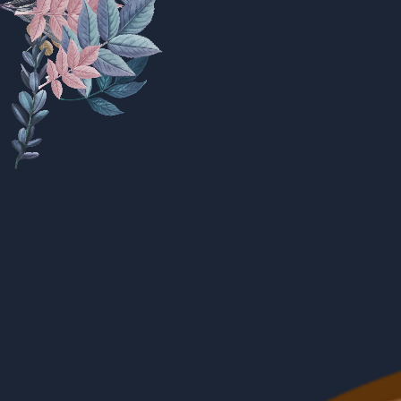
Assalamu'alaikum Wr. Wb.
Tanpa mengurangi rasa hormat, kami mengundang
Bapak/Ibu/Saudara/i serta kerabat sekalian untuk menghadiri
acara pernikahan kami:
Rizki Muanah
Putri Pertama dari Bapak Ma’Mun (Alm.)
& Ibu Wiyah