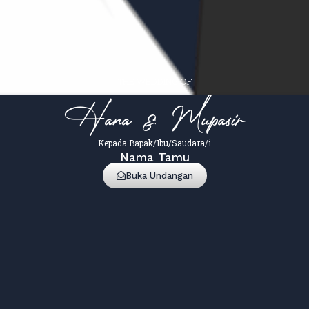
THE WEDDING OF
Hana & Mupasir
4
Comments
Kepada Bapak/Ibu/Saudara/i
Nama Tamu
0
0
Buka Undangan
Hadir
Tidak Hadir