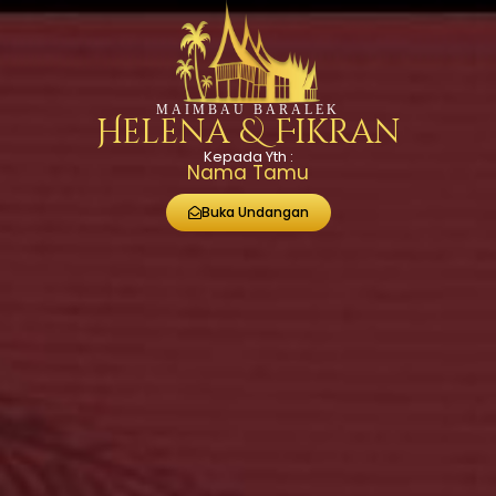
MAIMBAU BARALEK
Helena & Fikran
MAIMBAU BARALEK
Kepada Yth :
Helena & Fikran
Nama Tamu
Buka Undangan
SABTU, 28 MARET 2026