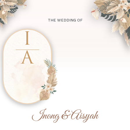
THE WEDDING OF
“Dan di antara tanda-tanda (kebesaran)-Nya ialah
I
Dia menciptakan pasangan-pasangan untukmu dari
jenismu sendiri, agar kamu cenderung dan merasa
tenteram kepadanya, dan Dia menjadikan di
A
antaramu rasa kasih dan sayang. Sesungguhnya
pada yang demikian itu benar-benar terdapat
tanda-tanda (kebesaran Allah) bagi kaum yang
berpikir.”
(Qs. Ar-Rum : 21)
Inong & Aisyah
Assalamu'alaikum Wr. Wb.