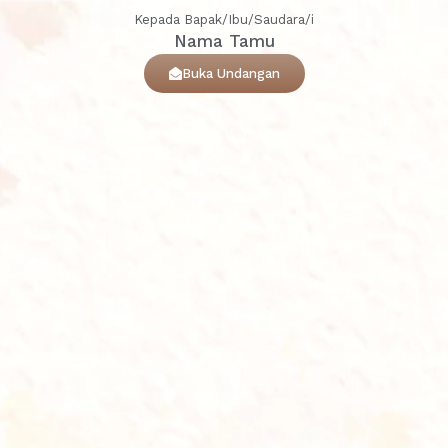
Kepada Bapak/Ibu/Saudara/i
Nama Tamu
Buka Undangan
20
Comments
3
6
Hadir
Tidak Hadir