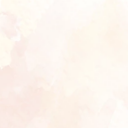
La Ode ibas
Selamat pis semoga menjadi keluarga yang sakinah
mawadah warahmah piss
3 bulan, 4 minggu lalu
Reply
syahril azzuman
selamat menempuh hidup baru kak semoga bahagia
selalu,dilancarkan sampai hari H
3 bulan, 4 minggu lalu
Reply
Rosa Arlinda
Selamat menempuh hidup baru guyss
3 bulan, 4 minggu lalu
Reply
Wahid Hidayat, S.T
Selamat yaaa, semoga tdk pernah terpisahkan sampai
maut memisahkan
4 bulan lalu
Reply