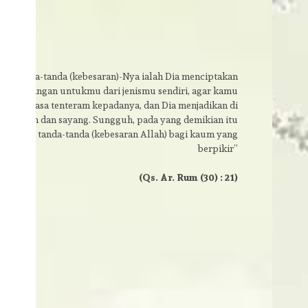
tara tanda-tanda (kebesaran)-Nya ialah Dia menciptakan
an-pasangan untukmu dari jenismu sendiri, agar kamu
dan merasa tenteram kepadanya, dan Dia menjadikan di
asa kasih dan sayang. Sungguh, pada yang demikian itu
terdapat tanda-tanda (kebesaran Allah) bagi kaum yang
berpikir”
(Qs. Ar. Rum (30) : 21)