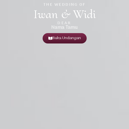
THE WEDDING OF
Iwan & Widi
DEAR
Nama Tamu
Buka Undangan