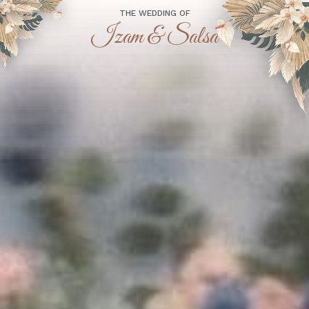
THE WEDDING OF
Izam & Salsa
“Dan di antara tanda-tanda (kebesaran)-Nya ialah Dia
menciptakan pasangan-pasangan untukmu dari jenismu sendiri,
agar kamu cenderung dan merasa tenteram kepadanya, dan Dia
menjadikan di antaramu rasa kasih dan sayang. Sesungguhnya
pada yang demikian itu benar-benar terdapat tanda-tanda
(kebesaran Allah) bagi kaum yang berpikir.”
(Qs. Ar-Rum : 21)
Assalamu'alaikum Wr. Wb.
Tanpa mengurangi rasa hormat, kami mengundang
Bapak/Ibu/Saudara/i serta kerabat sekalian untuk menghadiri
acara pernikahan kami: