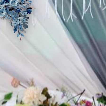
Assalamu'alaikum Wr. Wb
Tanpa mengurangi rasa hormat, kami mengundang
Bapak/Ibu/Saudara/i serta kerabat sekalian untuk menghadiri acara
pernikahan kami.
Muhammad Fauziansyah