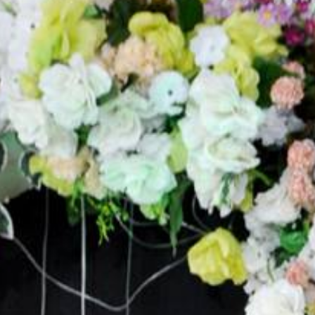
Putra Pertama dari Bapak M Rizal
& Ibu Masnah
&