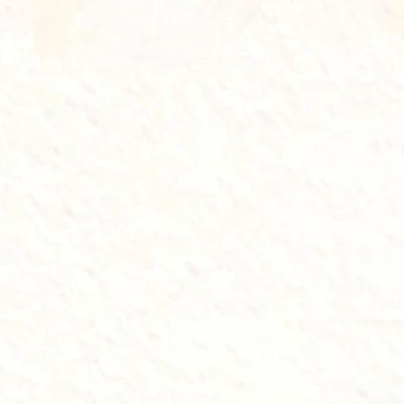
Made with
by Wekita.id