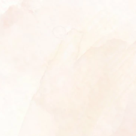
Aulia
selamat ya bang jian dan kak imelda atas pernikahannya
4 bulan, 2 minggu lalu
Reply
aini
selamat menjalan kan ibadah terpanjang bang jian dan
kak imelda, smoga bahagia selalu menyertai smpai dunia
akhirat aamin..
insya allah aini hadir ye kak, bangg
4 bulan, 2 minggu lalu
Reply