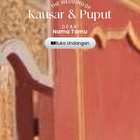
THE WEDDING OF
Kausar & Puput
DEAR
Nama Tamu
Buka Undangan