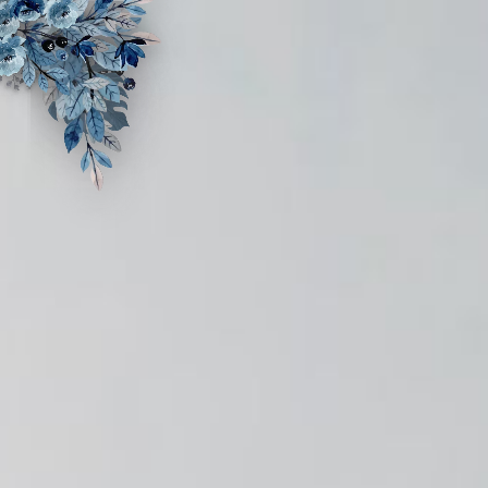
Assalamu'alaikum Wr. Wb
Tanpa mengurangi rasa hormat, kami mengundang
Bapak/Ibu/Saudara/i serta kerabat sekalian untuk menghadiri acara
pernikahan kami.
Kevin Hadiansyah