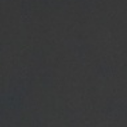
Lia Nurlia
Putri Pertama dari Bapak Suharya
& Ibu Juriah (Almh.)
&