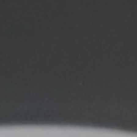
0
0
0
0
Hari
Jam
Menit
Detik