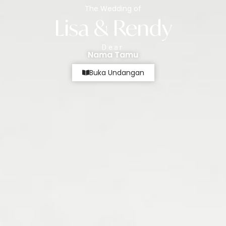
The Wedding of
The Wedding Of
Lisa & Rendy
Lisa & Rendy
Dear
03. 05. 26
Nama Tamu
Buka Undangan