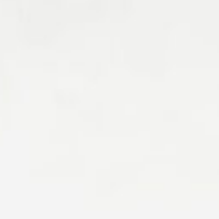
“Dan segala sesuatu Kami ciptakan berpasang-
pasangan agar kamu mengingat
(kebesaran Allah).”
QS. Az-Zariyat: 49