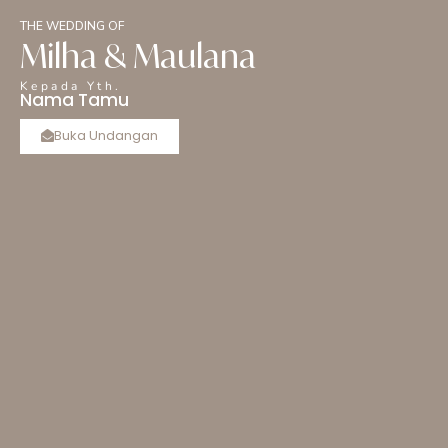
The Wedding of
THE WEDDING OF
Milha & Maulana
Milha & Maulana
Kepada Yth.
Nama Tamu
Minggu, 07 Juni 2026
Save The Date
Buka Undangan