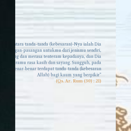
an di antara tanda-tanda (kebesaran)-Nya ialah Dia
 pasangan-pasangan untukmu dari jenismu sendiri,
enderung dan merasa tenteram kepadanya, dan Dia
 di antaramu rasa kasih dan sayang. Sungguh, pada
an itu benar-benar terdapat tanda-tanda (kebesaran
Allah) bagi kaum yang berpikir”
(Qs. Ar. Rum (30) : 21)