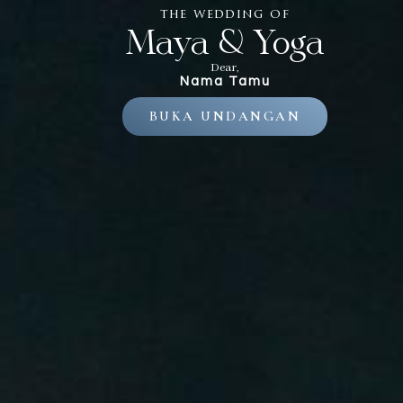
the wedding of
Maya & Yoga
THE WEDDING OF
Dear,
Maya & Yoga
Nama Tamu
BUKA UNDANGAN
“D
menciptakan
agar kamu c
menjadikan
yang demiki