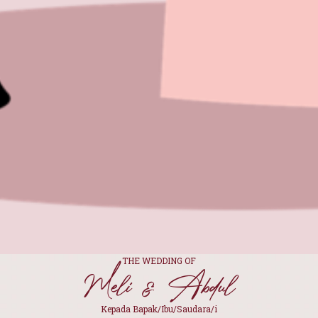
Meli & Abdul
Kami berharap
Anda menjadi bagian dari hari istimewa kami!
0
0
0
0
Hari
Jam
Menit
Detik
KAMIS, 26 MARET 2026
Save The Date
THE WEDDING OF
Meli & Abdul
Kepada Bapak/Ibu/Saudara/i