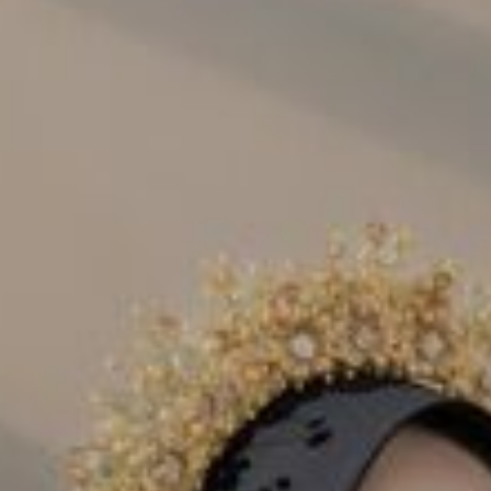
“Dan segala sesuatu Kami ciptakan berpasang-
pasangan agar kamu mengingat
(kebesaran Allah).”
QS. Az-Zariyat: 49