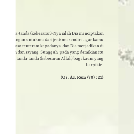
tara tanda-tanda (kebesaran)-Nya ialah Dia menciptakan
an-pasangan untukmu dari jenismu sendiri, agar kamu
dan merasa tenteram kepadanya, dan Dia menjadikan di
asa kasih dan sayang. Sungguh, pada yang demikian itu
terdapat tanda-tanda (kebesaran Allah) bagi kaum yang
berpikir”
(Qs. Ar. Rum (30) : 21)